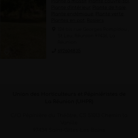
Plante à massif
,
Plante couvre-sol
,
Plante d'intérieur
,
Plante de haie
,
Plante endémique
,
Plante verte
,
Plantes en pot
,
Rosiers
124 bis rue Georges Pompidou ,
St Leu, Réunion 97436, La
Réunion
692604835
Union des Horticulteurs et Pépiniéristes de
La Réunion (UHPR)
C/O Pépinière du Théâtre, CS 51013 Chemin la
Vanille
97434 Saint-Gilles-Les-Bains