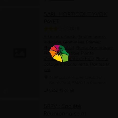
SARL HORTICOLE YVON
PAYET
3.0
1
Arbre et arbuste
,
Endémique et
indigène
,
Graminées
,
Palmier
,
Plante à massif
,
Plante Aromatique
,
Plante comestible
,
Plante
d'intérieur
,
Plante de haie
,
Plante
potagère
,
Plante verte
,
Plantes en
pot
61 impasse Plaine Chabrier ,
Saint-Paul, 97460, La Réunion
0262 45 68 68
SRPV : Société
Réunionnaise et