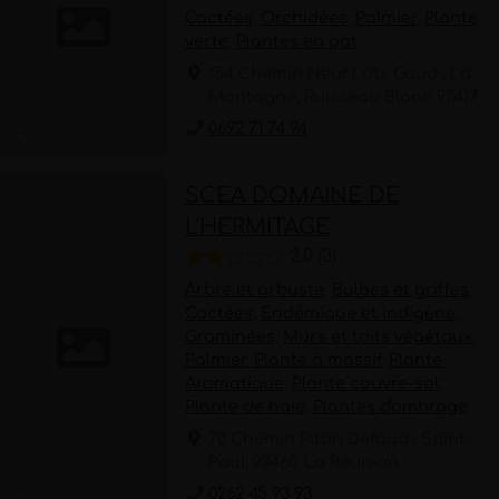
Cactées
,
Orchidées
,
Palmier
,
Plante
verte
,
Plantes en pot
154 Chemin Neuf Lots Gaud , La
Montagne, Ruisseau Blanc 97417
0692 71 74 94
SCEA DOMAINE DE
L'HERMITAGE
2.0
3
Arbre et arbuste
,
Bulbes et griffes
,
Cactées
,
Endémique et indigène
,
Graminées
,
Murs et toits végétaux
,
Palmier
,
Plante à massif
,
Plante
Aromatique
,
Plante couvre-sol
,
Plante de haie
,
Plantes d'ombrage
70 Chemin Piton Defaud , Saint-
Paul, 97460, La Réunion
0262 45 93 93