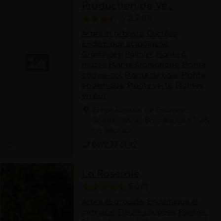
Production de Vé...
3.7
11
Arbre et arbuste
,
Cactées
,
Endémique et indigène
,
Graminées
,
Palmier
,
Plante à
massif
,
Plante Aromatique
,
Plante
couvre-sol
,
Plante de haie
,
Plante
endémique
,
Plante verte
,
Plantes
en pot
21 rue Routier de Granval ,
Sainte-Marie, Bois Rouge 97438,
La Réunion
0692 77 61 42
La Roseraie
5.0
1
Arbre et arbuste
,
Endémique et
indigène
,
Fleurs coupées
,
Palmier
,