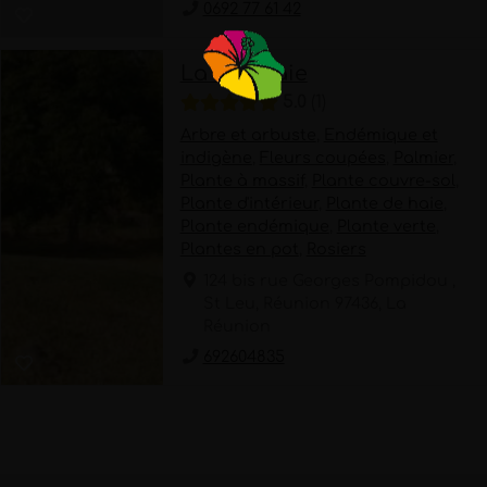
0692 77 61 42
La Roseraie
5.0
1
Arbre et arbuste
,
Endémique et
indigène
,
Fleurs coupées
,
Palmier
,
Plante à massif
,
Plante couvre-sol
,
Plante d'intérieur
,
Plante de haie
,
Plante endémique
,
Plante verte
,
Plantes en pot
,
Rosiers
124 bis rue Georges Pompidou ,
St Leu, Réunion 97436, La
Réunion
692604835