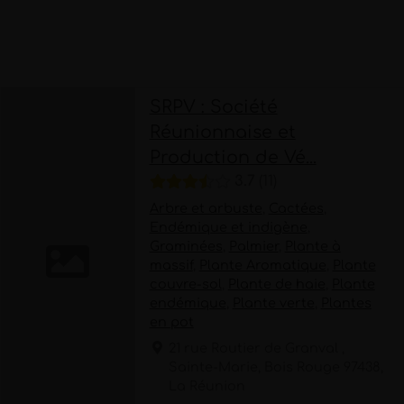
SRPV : Société
Réunionnaise et
Production de Vé...
3.7
11
Arbre et arbuste
,
Cactées
,
Endémique et indigène
,
Graminées
,
Palmier
,
Plante à
massif
,
Plante Aromatique
,
Plante
couvre-sol
,
Plante de haie
,
Plante
endémique
,
Plante verte
,
Plantes
en pot
21 rue Routier de Granval ,
Sainte-Marie, Bois Rouge 97438,
La Réunion