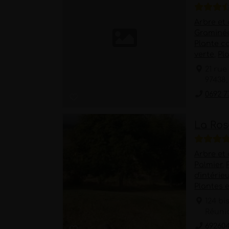
Arbre et
Graminé
Plante c
verte
,
Pl
21 rue
97438,
0692 7
La Ros
Arbre et
Palmier
,
d'intérie
Plantes 
124 bi
Réuni
69260