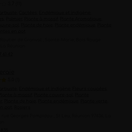
3.7
11
 arbuste
,
Cactées
,
Endémique et indigène
,
es
,
Palmier
,
Plante à massif
,
Plante Aromatique
,
ouvre-sol
,
Plante de haie
,
Plante endémique
,
Plante
antes en pot
 Routier de Granval , Sainte-Marie, Bois Rouge
 La Réunion
7 61 42
eraie
5.0
1
 arbuste
,
Endémique et indigène
,
Fleurs coupées
,
Plante à massif
,
Plante couvre-sol
,
Plante
ur
,
Plante de haie
,
Plante endémique
,
Plante verte
,
en pot
,
Rosiers
s rue Georges Pompidou , St Leu, Réunion 97436, La
on
4835