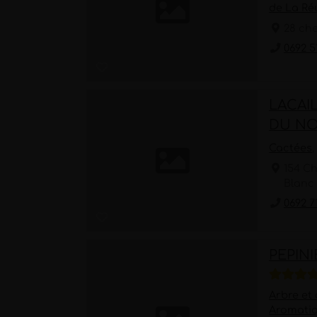
de La Ré
28 ch
0692 5
LACAI
DU NO
Cactées
154 C
Blanc 
0692 7
PEPIN
Arbre et
Aromati