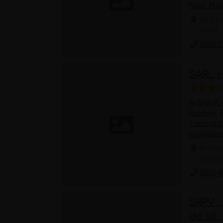
haie
,
Pla
56 Ch
97417
0692 3
SARL 
Arbre et
Palmier
,
comestib
potagèr
61 imp
Réuni
0262 4
SRPV :
de Vé..