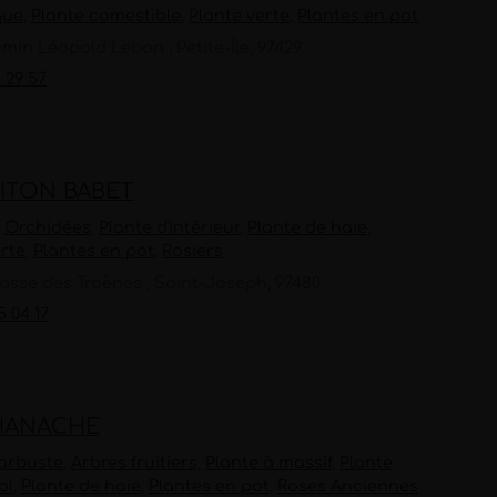
que
,
Plante comestible
,
Plante verte
,
Plantes en pot
min Léopold Lebon , Petite-Île, 97429
1 29 57
PITON BABET
,
Orchidées
,
Plante d'intérieur
,
Plante de haie
,
erte
,
Plantes en pot
,
Rosiers
asse des Troènes , Saint-Joseph, 97480
5 04 17
HANACHE
 arbuste
,
Arbres fruitiers
,
Plante à massif
,
Plante
ol
,
Plante de haie
,
Plantes en pot
,
Roses Anciennes