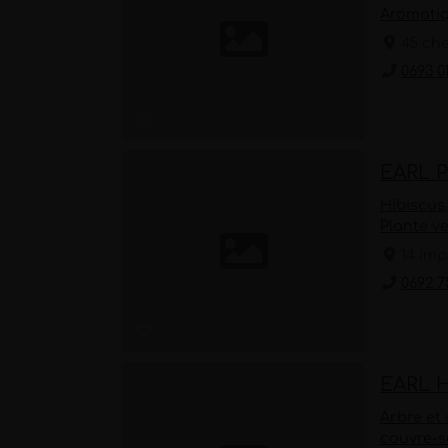
Aromati
45 che
0693 0
EARL 
Hibiscus
Plante v
14 imp
0692 7
EARL 
Arbre et
couvre-s