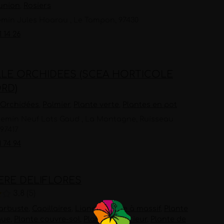
union
,
Rosiers
emin Jules Hoarau , Le Tampon, 97430
1 14 26
LLE ORCHIDEES (SCEA HORTICOLE
RD)
,
Orchidées
,
Palmier
,
Plante verte
,
Plantes en pot
hemin Neuf Lots Gaud , La Montagne, Ruisseau
97417
1 74 94
IERE DELIFLORES
3.8
5
 arbuste
,
Capillaires
,
Lianes
,
Plante à massif
,
Plante
que
,
Plante couvre-sol
,
Plante d'intérieur
,
Plante de