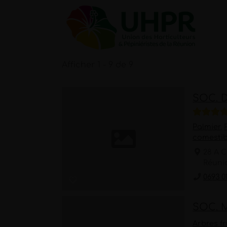
Passer
au
contenu
Afficher 1 - 9 de 9
SOC. 
Palmier
,
comestib
28 A C
Réuni
0693 0
SOC. 
Arbres fr