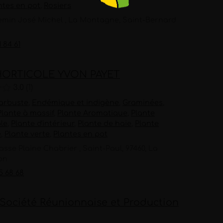
ntes en pot
,
Rosiers
emin José Michel , La Montagne, Saint-Bernard
1 84 61
HORTICOLE YVON PAYET
3.0
1
 arbuste
,
Endémique et indigène
,
Graminées
,
Plante à massif
,
Plante Aromatique
,
Plante
le
,
Plante d'intérieur
,
Plante de haie
,
Plante
e
,
Plante verte
,
Plantes en pot
asse Plaine Chabrier , Saint-Paul, 97460, La
on
5 68 68
 Société Réunionnaise et Production
.