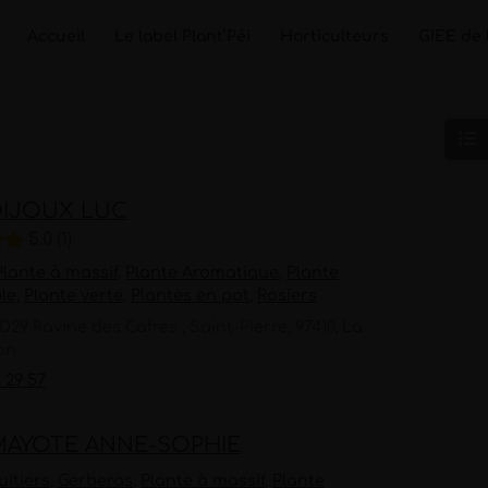
Accueil
Le label Plant’Péi
Horticulteurs
GIEE de 
DIJOUX LUC
5.0
1
Plante à massif
,
Plante Aromatique
,
Plante
le
,
Plante verte
,
Plantes en pot
,
Rosiers
D29 Ravine des Cafres , Saint-Pierre, 97410, La
on
1 29 57
MAYOTE ANNE-SOPHIE
uitiers
,
Gerberas
,
Plante à massif
,
Plante