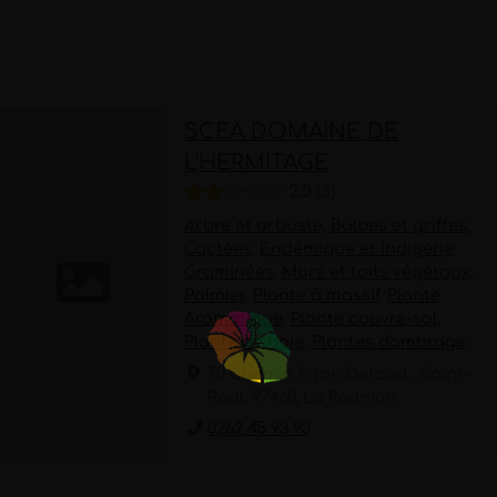
SCEA DOMAINE DE
L'HERMITAGE
2.0
3
Arbre et arbuste
,
Bulbes et griffes
,
Cactées
,
Endémique et indigène
,
Graminées
,
Murs et toits végétaux
,
Palmier
,
Plante à massif
,
Plante
Aromatique
,
Plante couvre-sol
,
Plante de haie
,
Plantes d'ombrage
70 Chemin Piton Defaud , Saint-
Paul, 97460, La Réunion
0262 45 93 93