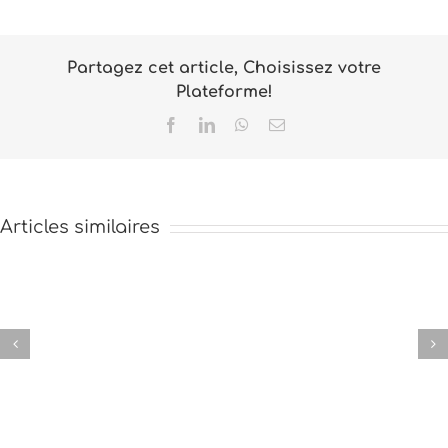
Partagez cet article, Choisissez votre
Plateforme!
Facebook
LinkedIn
WhatsApp
Email
Articles similaires
Inscription
à
Assemblée
l’atelier
Générale
de
2021
La
Bambusaie