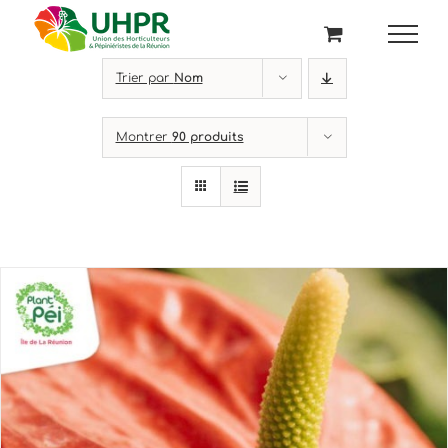
Passer
au
contenu
Trier par
Nom
Montrer
90 produits