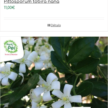
Pittosporum tobira nana
11,00
€
Détails