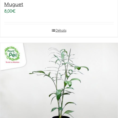
Muguet
8,00
€
Détails