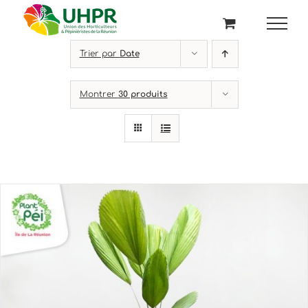
Passer
au
contenu
Trier par
Date
Montrer
30 produits