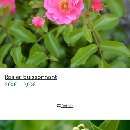
Rosier buissonnant
3,00
€
–
18,00
€
Détails