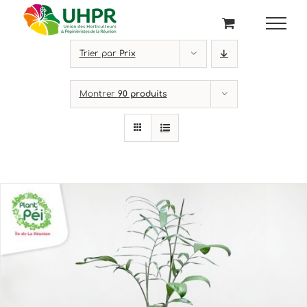
Passer
au
contenu
Trier par
Prix
Montrer
90 produits