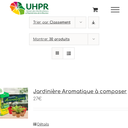
Passer
au
contenu
Trier par
Classement
Montrer
30 produits
Jardinière Aromatique à composer
27€
Détails