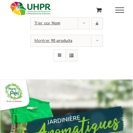
Passer
au
contenu
Trier par
Nom
Montrer
90 produits