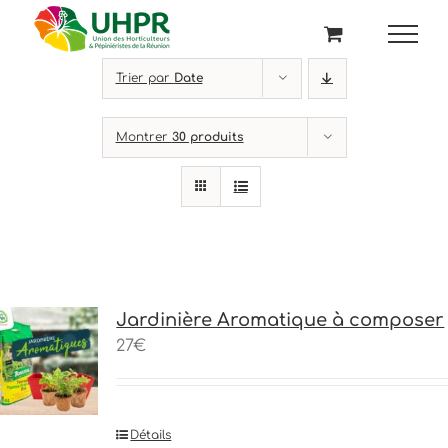
Passer
au
contenu
Trier par
Date
Montrer
30 produits
Jardinière Aromatique à composer
27€
Détails