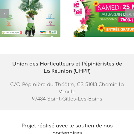
Marché Plant’Pei
Salon du jardi
samedi 25 mai
2022
2024 au Jardin de
l’Etat
Union des Horticulteurs et Pépiniéristes de
La Réunion (UHPR)
C/O Pépinière du Théâtre, CS 51013 Chemin la
Vanille
97434 Saint-Gilles-Les-Bains
Projet réalisé avec le soutien de nos
partenaires