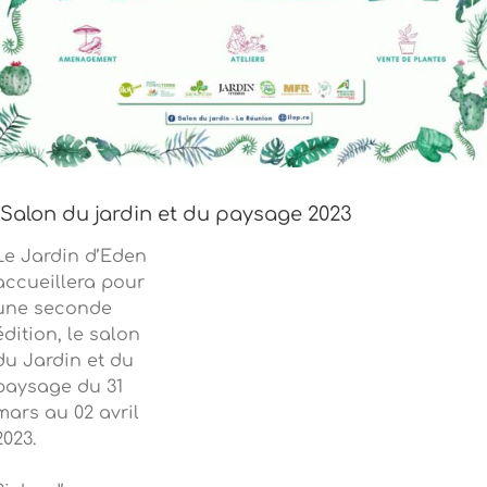
Salon du jardin et du paysage 2023
Le Jardin d’Eden
accueillera pour
une seconde
édition, le salon
du Jardin et du
paysage du 31
mars au 02 avril
2023.