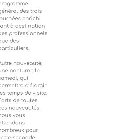
programme
général des trois
journées enrichi
tant à destination
des professionnels
que des
particuliers.
Autre nouveauté,
une nocturne le
samedi, qui
permettra d’élargir
les temps de visite.
Forts de toutes
ces nouveautés,
nous vous
attendons
nombreux pour
cette seconde