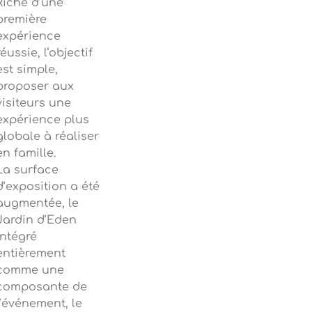
Riche d’une
première
expérience
réussie, l‘objectif
est simple,
proposer aux
visiteurs une
expérience plus
globale à réaliser
en famille.
La surface
d’exposition a été
augmentée, le
Jardin d’Eden
intégré
entièrement
comme une
composante de
l’événement, le