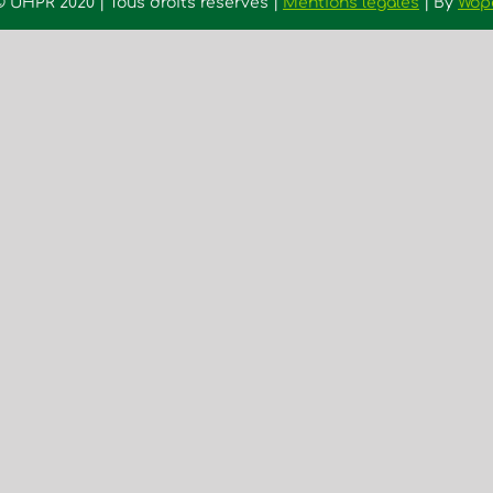
©
UHPR 2020 | Tous droits réservés |
Mentions légales
| By
Wop