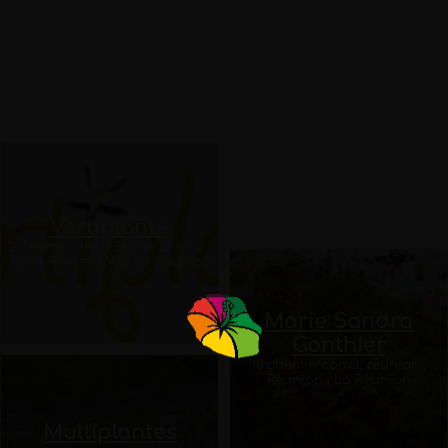
83 Chemin Francois Cadet ,
LE TAMPON, RE 97430, La
Réunion
Vertiplante
2 Chemin de la Saline ZI N° 3 ,
Saint-Pierre, 97410, La Réunion
Marie Sandra
Gonthier
10 chemin corail, réunion ,
Réunion , La Réunion
Multiplantes