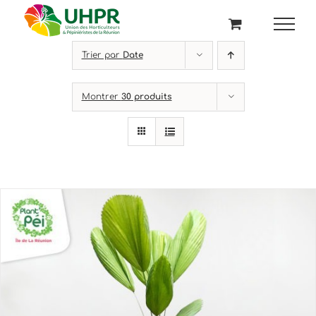
Passer
au
contenu
Trier par
Date
Montrer
30 produits