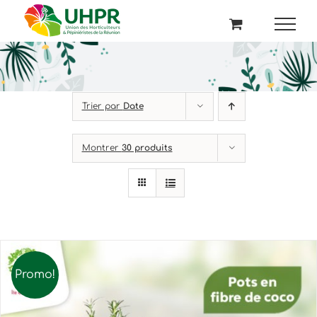
Passer
au
contenu
Trier par
Date
Montrer
30 produits
Promo!