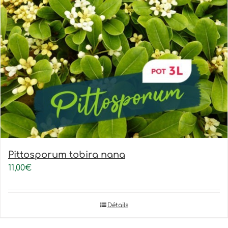
Pittosporum tobira nana
11,00
€
Détails