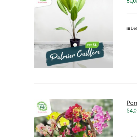
50,0
Dét
Pan
54,0