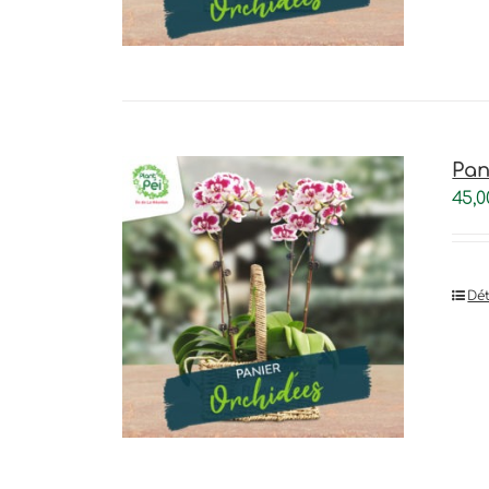
Pan
45,0
Dét