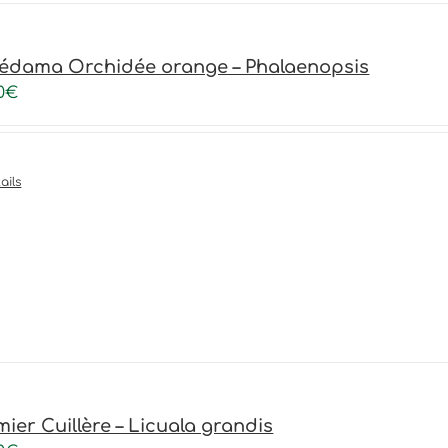
édama Orchidée orange – Phalaenopsis
0
€
ails
mier Cuillère – Licuala grandis