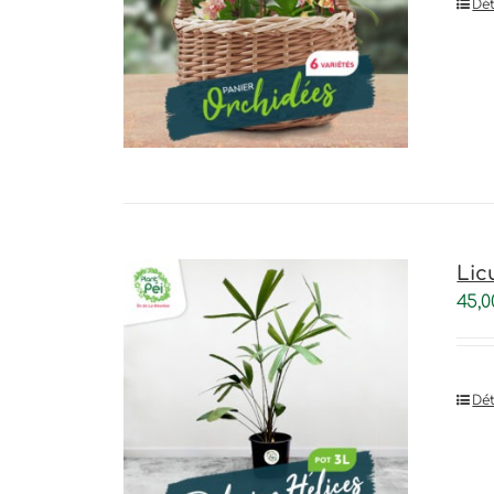
Dét
Lic
45,0
Dét