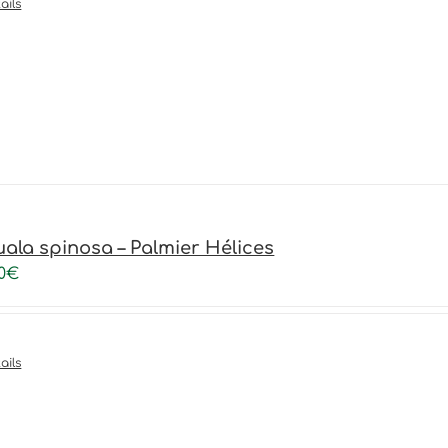
ails
uala spinosa – Palmier Hélices
0
€
ails