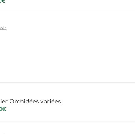
0
€
ails
ier Orchidées variées
0
€