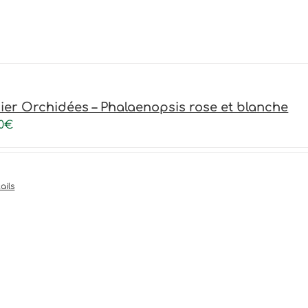
ier Orchidées – Phalaenopsis rose et blanche
0
€
ails