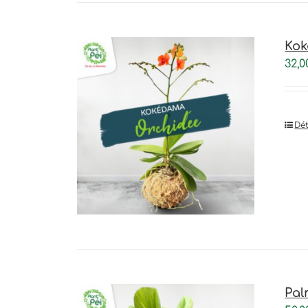
Kok
32,0
Dét
Pal