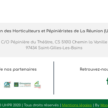
n des Horticulteurs et Pépiniéristes de La Réunion (
C/O Pépinière du Théâtre, CS 51013 Chemin la Vanille
97434 Saint-Gilles-Les-Bains
 de nos partenaires
Retrouvez-nou
©
UHPR 2020 | Tous droits réservés |
Mentions légales
| By
Wop