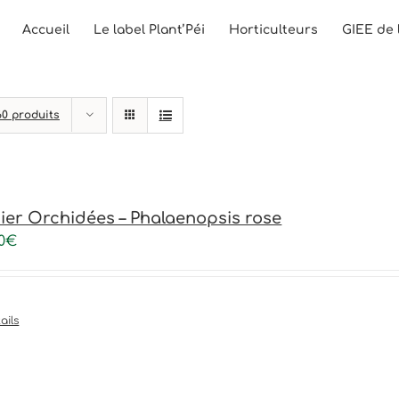
Accueil
Le label Plant’Péi
Horticulteurs
GIEE de 
60 produits
ier Orchidées – Phalaenopsis rose
0
€
ails