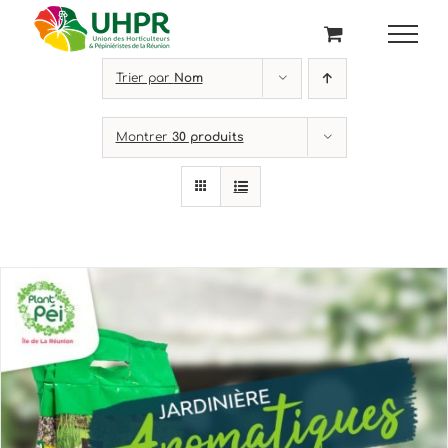
Passer
au
contenu
Trier par
Nom
Montrer
30 produits